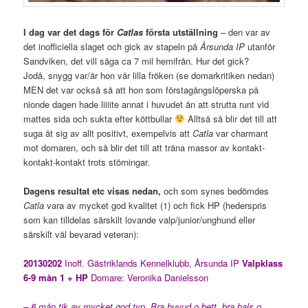
I dag var det dags för
Catlas
första utställning
– den var av
det inofficiella slaget och gick av stapeln på
Årsunda IP
utanför
Sandviken, det vill säga ca 7 mil hemifrån. Hur det gick?
Jodå, snygg var/är hon vår lilla fröken (se domarkritiken nedan)
MEN det var också så att hon som förstagångslöperska på
nionde dagen hade liiiite annat i huvudet än att strutta runt vid
mattes sida och sukta efter köttbullar
Alltså så blir det till att
suga åt sig av allt positivt, exempelvis att
Catla
var charmant
mot domaren, och så blir det till att träna massor av kontakt-
kontakt-kontakt trots störningar.
Dagens resultat etc visas nedan,
och som synes bedömdes
Catla
vara av mycket god kvalitet (1) och fick HP (hederspris
som kan tilldelas särskilt lovande valp/junior/unghund eller
särskilt väl bevarad veteran):
2
0130202
Inoff. Gästriklands Kennelklubb, Årsunda IP
Valpklass
6-9 mån 1 + HP
Domare: Veronika Danielsson
– 8 mån tik av mycket god typ. Bra huvud o bett, bra hals o