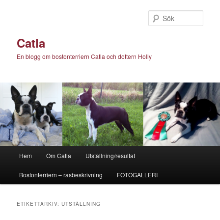
Hoppa
Hoppa
till
till
Sök
primärt
sekundärt
innehåll
innehåll
Catla
En blogg om bostonterriern Catla och dottern Holly
Huvudmeny
Hem
Om Catla
Utställning/resultat
Bostonterriern – rasbeskrivning
FOTOGALLERI
ETIKETTARKIV:
UTSTÄLLNING