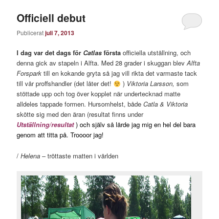
Officiell debut
Publicerat
juli 7, 2013
I dag var det dags
för
Catlas
första
officiella utställning, och
denna gick av stapeln i Alfta. Med 28 grader i skuggan blev
Alfta
Forspark
till en kokande gryta så jag vill rikta det varmaste tack
till vår proffshandler (det låter det!
)
Viktoria Larsson,
som
stöttade upp och tog över kopplet när undertecknad matte
alldeles tappade formen. Hursomhelst, både
Catla & Viktoria
skötte sig med den äran (resultat finns under
Utställning/resultat
) och själv så lärde jag mig en hel del bara
genom att titta på. Troooor jag!
/
Helena
– tröttaste matten i världen