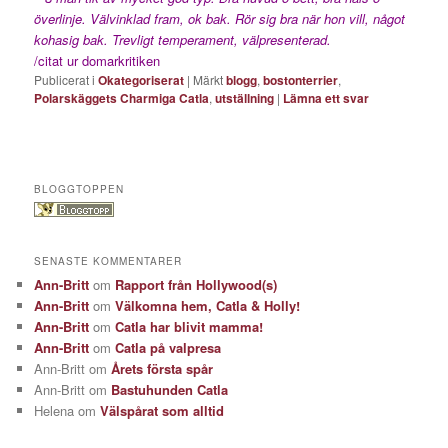
överlinje. Välvinklad fram, ok bak. Rör sig bra när hon vill, något
kohasig bak. Trevligt temperament, välpresenterad.
/citat ur domarkritiken
Publicerat i
Okategoriserat
|
Märkt
blogg
,
bostonterrier
,
Polarskäggets Charmiga Catla
,
utställning
|
Lämna ett svar
BLOGGTOPPEN
SENASTE KOMMENTARER
Ann-Britt
om
Rapport från Hollywood(s)
Ann-Britt
om
Välkomna hem, Catla & Holly!
Ann-Britt
om
Catla har blivit mamma!
Ann-Britt
om
Catla på valpresa
Ann-Britt
om
Årets första spår
Ann-Britt
om
Bastuhunden Catla
Helena
om
Välspårat som alltid