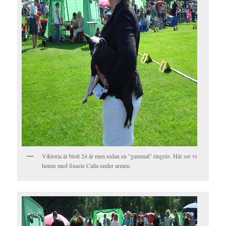
Viktoria är blott 24 år men redan en ”gammal” ringräv. Här ser vi
henne med finaste Catla under armen.