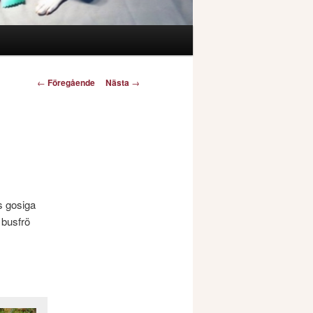
Inläggsnavigering
←
Föregående
Nästa
→
s gosiga
t busfrö