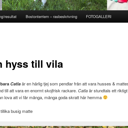
ng/resultat
Bostonterriern – rasbeskrivning
FOTOGALLERI
 hyss till vila
rbara
Catla
är en härlig tjej som pendlar från att vara husses & matte
nd till att vara en enormt skojfrisk rackare.
Catla
är stundtals ett riktig
an lova att vi får många, många goda skratt här hemma
tillika busig matte