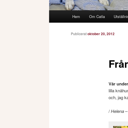
Huvudmeny
Hem
Om Catla
Utställni
Publicerat
oktober 20, 2012
Från
Vår unde
lilla knähu
och, jag k
/
Helena
– 