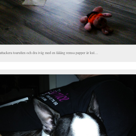
 attackera toarullen och dra iväg med en lååång remsa papper är kul…