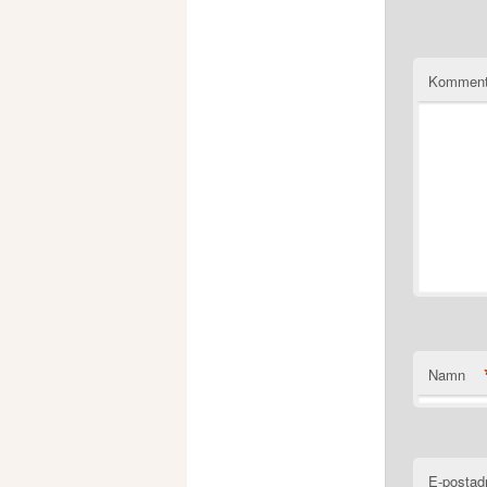
Komment
Namn
E-postad