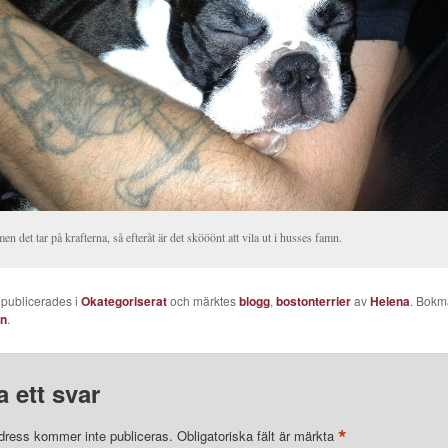
n det tar på krafterna, så efteråt är det skööönt att vila ut i husses famn.
 publicerades i
Okategoriserat
och märktes
blogg
,
bostonterrier
av
Helena
. Bokm
en
.
 ett svar
*
dress kommer inte publiceras.
Obligatoriska fält är märkta