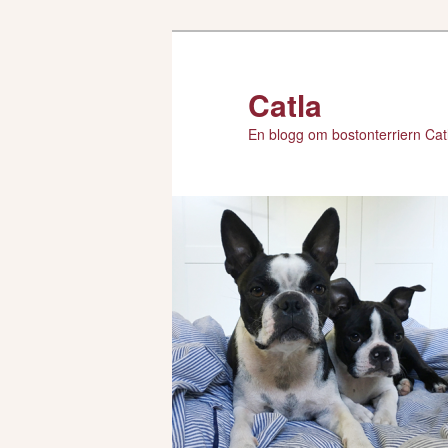
Hoppa
till
primärt
Catla
innehåll
En blogg om bostonterriern Catl