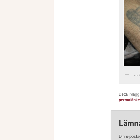
… me
Detta inlägg
permalänk
Lämna
Din e-posta