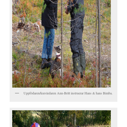
Uppfödaren/kursledaren Ann-Britt instruerar Hans & hans Bimba.