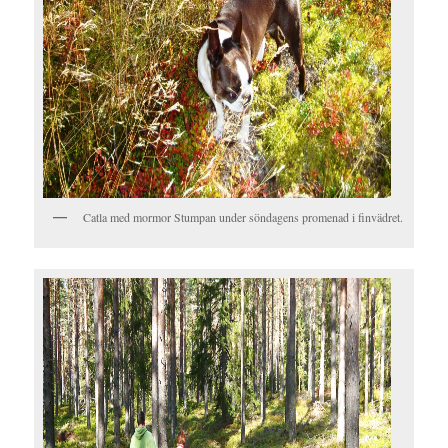
Catla med mormor Stumpan under söndagens promenad i finvädret.