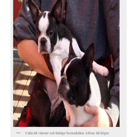
Catla till vänster och härlige bostonkillen Alfons till höger.