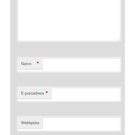
*
Namn
*
E-postadress
Webbplats