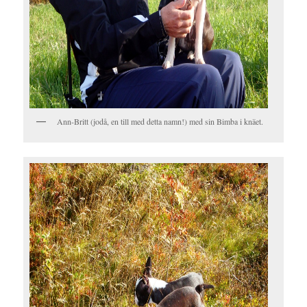
Ann-Britt (jodå, en till med detta namn!) med sin Bimba i knäet.