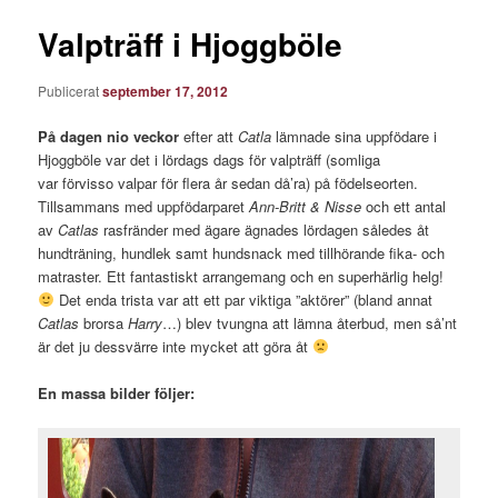
Valpträff i Hjoggböle
Publicerat
september 17, 2012
På dagen nio veckor
efter att
Catla
lämnade sina uppfödare i
Hjoggböle var det i lördags dags för valpträff (somliga
var förvisso valpar för flera år sedan då’ra) på födelseorten.
Tillsammans med uppfödarparet
Ann-Britt & Nisse
och ett antal
av
Catlas
rasfränder med ägare ägnades lördagen således åt
hundträning, hundlek samt hundsnack med tillhörande fika- och
matraster. Ett fantastiskt arrangemang och en superhärlig helg!
Det enda trista var att ett par viktiga ”aktörer” (bland annat
Catlas
brorsa
Harry
…) blev tvungna att lämna återbud, men så’nt
är det ju dessvärre inte mycket att göra åt
En massa bilder följer: