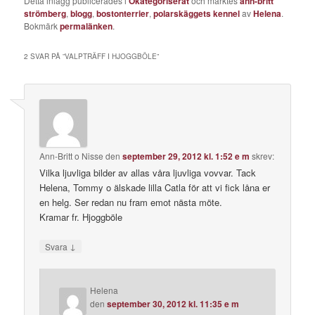
Detta inlägg publicerades i
Okategoriserat
och märktes
ann-britt
strömberg
,
blogg
,
bostonterrier
,
polarskäggets kennel
av
Helena
.
Bokmärk
permalänken
.
2 SVAR PÅ ”
VALPTRÄFF I HJOGGBÖLE
”
Ann-Britt o Nisse
den
september 29, 2012 kl. 1:52 e m
skrev:
Vilka ljuvliga bilder av allas våra ljuvliga vovvar. Tack
Helena, Tommy o älskade lilla Catla för att vi fick låna er
en helg. Ser redan nu fram emot nästa möte.
Kramar fr. Hjoggböle
↓
Svara
Helena
den
september 30, 2012 kl. 11:35 e m