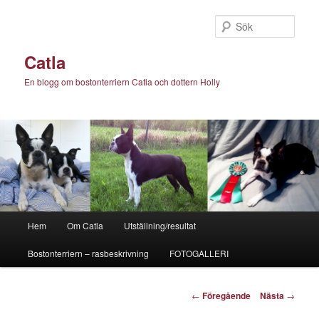
Hoppa
till
Sök
primärt
innehåll
Catla
En blogg om bostonterriern Catla och dottern Holly
Huvudmeny
Hem
Om Catla
Utställning/resultat
Bostonterriern – rasbeskrivning
FOTOGALLERI
Inläggsnavigering
←
Föregående
Nästa
→