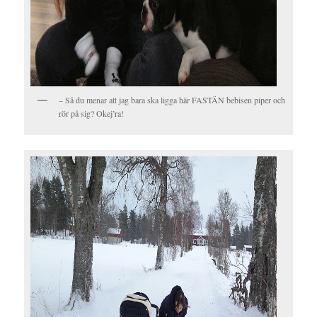
– Så du menar att jag bara ska ligga här FASTÄN bebisen piper och
rör på sig? Okej’ra!