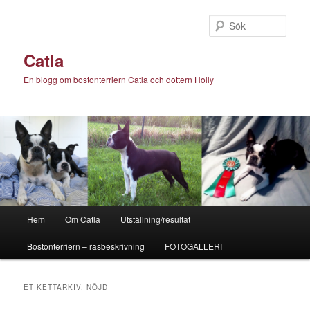
Hoppa
Hoppa
till
till
Sök
primärt
sekundärt
innehåll
innehåll
Catla
En blogg om bostonterriern Catla och dottern Holly
Huvudmeny
Hem
Om Catla
Utställning/resultat
Bostonterriern – rasbeskrivning
FOTOGALLERI
ETIKETTARKIV:
NÖJD