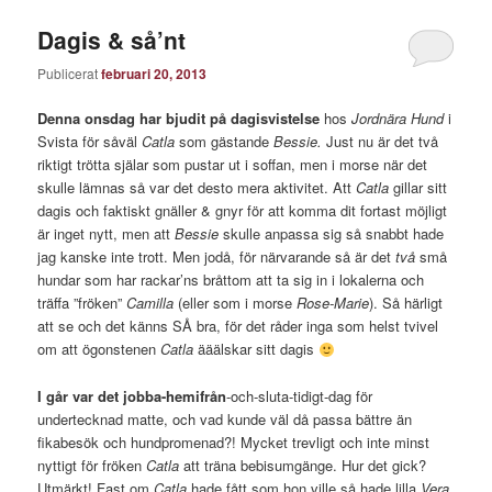
Dagis & så’nt
Publicerat
februari 20, 2013
Denna onsdag har bjudit på dagisvistelse
hos
Jordnära Hund
i
Svista för såväl
Catla
som gästande
Bessie.
Just nu är det två
riktigt trötta själar som pustar ut i soffan, men i morse när det
skulle lämnas så var det desto mera aktivitet. Att
Catla
gillar sitt
dagis och faktiskt gnäller & gnyr för att komma dit fortast möjligt
är inget nytt, men att
Bessie
skulle anpassa sig så snabbt hade
jag kanske inte trott. Men jodå, för närvarande så är det
två
små
hundar som har rackar’ns bråttom att ta sig in i lokalerna och
träffa ”fröken”
Camilla
(eller som i morse
Rose-Marie
). Så härligt
att se och det känns SÅ bra, för det råder inga som helst tvivel
om att ögonstenen
Catla
ääälskar sitt dagis
I går var det jobba-hemifrån
-och-sluta-tidigt-dag för
undertecknad matte, och vad kunde väl då passa bättre än
fikabesök och hundpromenad?! Mycket trevligt och inte minst
nyttigt för fröken
Catla
att träna bebisumgänge. Hur det gick?
Utmärkt! Fast om
Catla
hade fått som hon ville så hade lilla
Vera