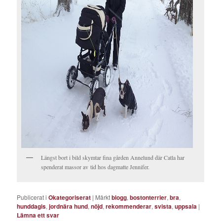
Längst bort i bild skymtar fina gården Annelund där Catla har
spenderat massor av tid hos dagmatte Jennifer.
Publicerat i
Okategoriserat
|
Märkt
blogg
,
bostonterrier
,
bra
,
hunddagis
,
jordnära hund
,
nöjd
,
rekommenderar
,
svista
,
uppsala
|
Lämna ett svar