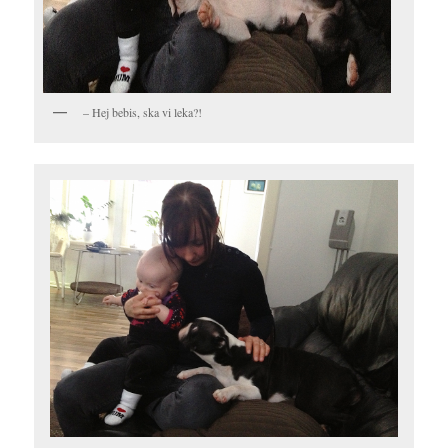
– Hej bebis, ska vi leka?!