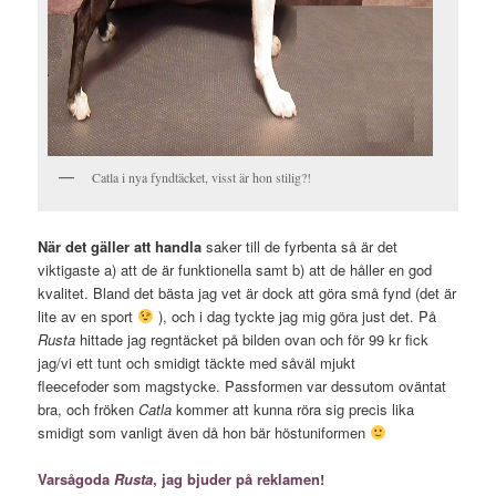
Catla i nya fyndtäcket, visst är hon stilig?!
När det gäller att handla
saker till de fyrbenta så är det
viktigaste a) att de är funktionella samt b) att de håller en god
kvalitet. Bland det bästa jag vet är dock att göra små fynd (det är
lite av en sport
), och i dag tyckte jag mig göra just det. På
Rusta
hittade jag regntäcket på bilden ovan och för 99 kr fick
jag/vi ett tunt och smidigt täckte med såväl mjukt
fleecefoder som magstycke. Passformen var dessutom oväntat
bra, och fröken
Catla
kommer att kunna röra sig precis lika
smidigt som vanligt även då hon bär höstuniformen
Varsågoda
Rusta
, jag bjuder på reklamen!