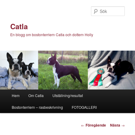
Hoppa
till
Sök
primärt
innehåll
Catla
En blogg om bostonterriern Catla och dottern Holly
Huvudmeny
Hem
Om Catla
Utställning/resultat
Bostonterriern – rasbeskrivning
FOTOGALLERI
Inläggsnavigering
←
Föregående
Nästa
→