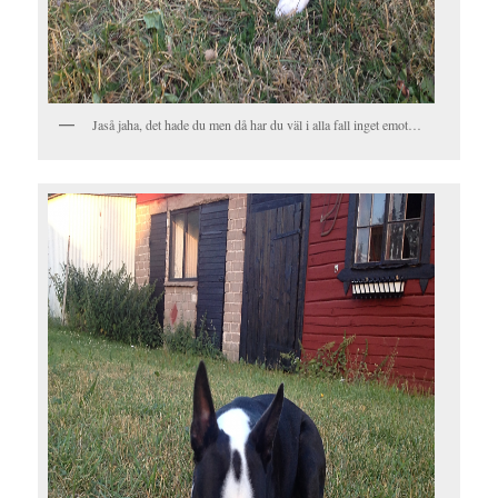
Jaså jaha, det hade du men då har du väl i alla fall inget emot…