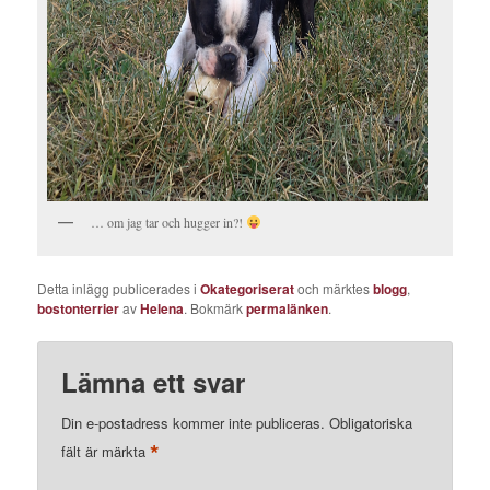
… om jag tar och hugger in?!
Detta inlägg publicerades i
Okategoriserat
och märktes
blogg
,
bostonterrier
av
Helena
. Bokmärk
permalänken
.
Lämna ett svar
Din e-postadress kommer inte publiceras.
Obligatoriska
*
fält är märkta