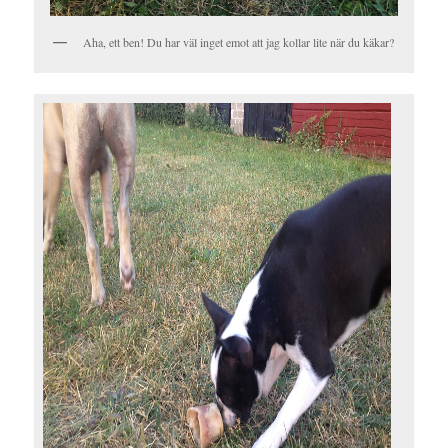
Aha, ett ben! Du har väl inget emot att jag kollar lite när du käkar?