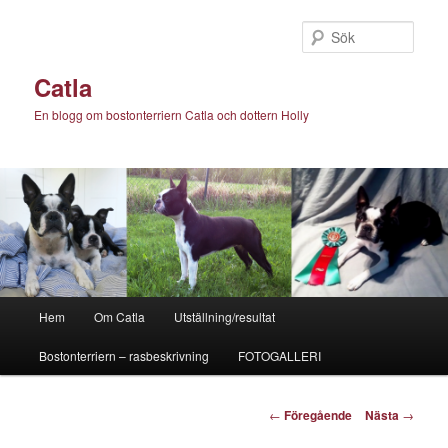
Hoppa
till
Sök
primärt
innehåll
Catla
En blogg om bostonterriern Catla och dottern Holly
Huvudmeny
Hem
Om Catla
Utställning/resultat
Bostonterriern – rasbeskrivning
FOTOGALLERI
Inläggsnavigering
←
Föregående
Nästa
→