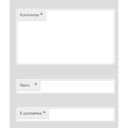
*
Kommentar
*
Namn
*
E-postadress