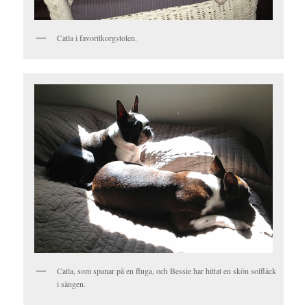
Catla i favoritkorgstolen.
Catla, som spanar på en fluga, och Bessie har hittat en skön solfläck
i sängen.