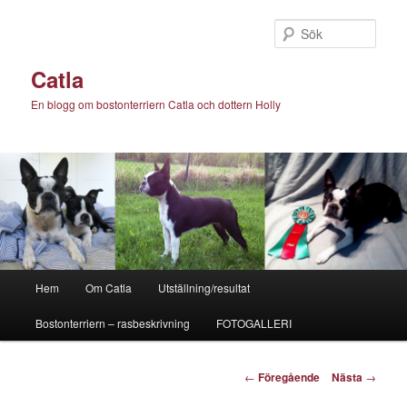
Hoppa
till
Sök
primärt
innehåll
Catla
En blogg om bostonterriern Catla och dottern Holly
Huvudmeny
Hem
Om Catla
Utställning/resultat
Bostonterriern – rasbeskrivning
FOTOGALLERI
Inläggsnavigering
←
Föregående
Nästa
→