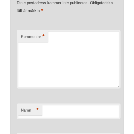
Din e-postadress kommer inte publiceras.
Obligatoriska
*
fält är märkta
*
Kommentar
*
Namn