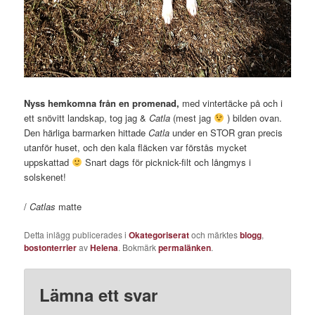
Nyss hemkomna från en promenad,
med vintertäcke på och i
ett snövitt landskap, tog jag &
Catla
(mest jag
) bilden ovan.
Den härliga barmarken hittade
Catla
under en STOR gran precis
utanför huset, och den kala fläcken var förstås mycket
uppskattad
Snart dags för picknick-filt och långmys i
solskenet!
/
Catlas
matte
Detta inlägg publicerades i
Okategoriserat
och märktes
blogg
,
bostonterrier
av
Helena
. Bokmärk
permalänken
.
Lämna ett svar