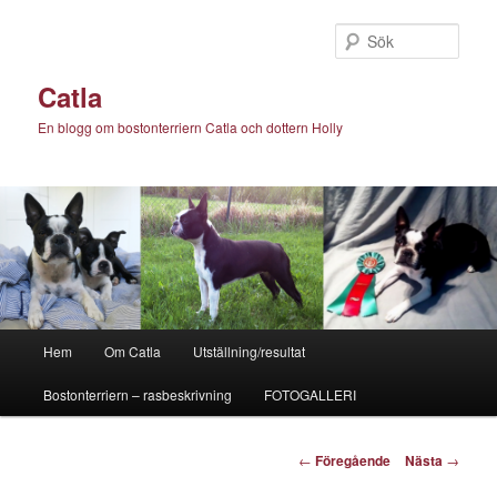
Hoppa
till
Sök
primärt
innehåll
Catla
En blogg om bostonterriern Catla och dottern Holly
Huvudmeny
Hem
Om Catla
Utställning/resultat
Bostonterriern – rasbeskrivning
FOTOGALLERI
Inläggsnavigering
←
Föregående
Nästa
→