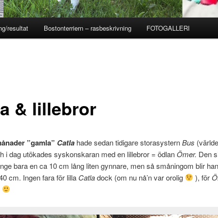
ng/resultat
Bostonterriern – rasbeskrivning
FOTOGALLERI
a & lillebror
månader ”gamla”
Catla
hade sedan tidigare storasystern
Bus
(värld
ch i dag utökades syskonskaran med en lillebror = ödlan
Ömer.
Den s
änge bara en ca 10 cm lång liten gynnare, men så småningom blir han
0 cm. Ingen fara för lilla
Catla
dock (om nu nå’n var orolig
), för
Ö
n