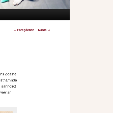
Inläggsnavigering
←
Föregående
Nästa
→
ens goaste
istnämnda
 sannolikt
mer
är