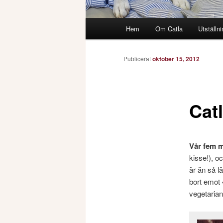
Huvudmeny
Hem
Om Catla
Utställni
Publicerat
oktober 15, 2012
Catl
Vår fem 
kisse!), o
är än så l
bort emot 4
vegetaria