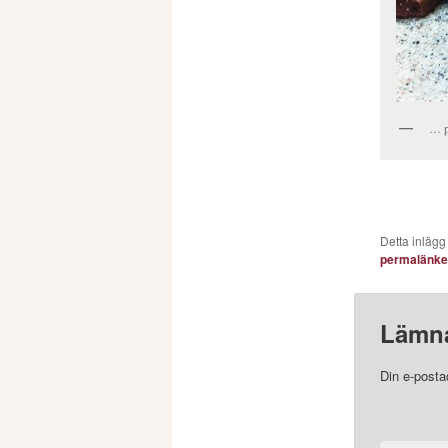
… på
Detta inlägg
permalänk
Lämna
Din e-posta