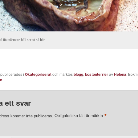
 lite närmare håll ser ut så här.
 publicerades i
Okategoriserat
och märktes
blogg
,
bostonterrier
av
Helena
. Bokm
en
.
 ett svar
*
dress kommer inte publiceras.
Obligatoriska fält är märkta