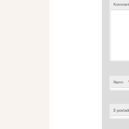
Komment
Namn
E-postad