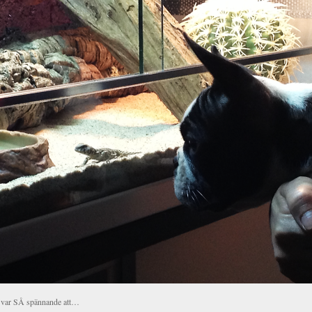
 var SÅ spännande att…