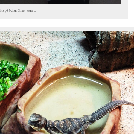
itta på ödlan Ömer som…