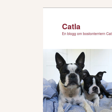
Hoppa
till
primärt
Catla
innehåll
En blogg om bostonterriern Catl