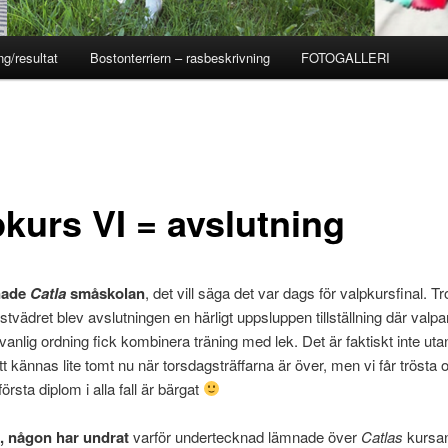
ng/resultat
Bostonterriern – rasbeskrivning
FOTOGALLERI
pkurs VI = avslutning
nade
Catla
småskolan
, det vill säga det var dags för valpkursfinal. Tr
stvädret blev avslutningen en härligt uppsluppen tillställning där valpa
 vanlig ordning fick kombinera träning med lek. Det är faktiskt inte utan
 kännas lite tomt nu när torsdagsträffarna är över, men vi får trösta
örsta diplom i alla fall är bärgat
, någon har undrat
varför undertecknad lämnade över
Catlas
kursand