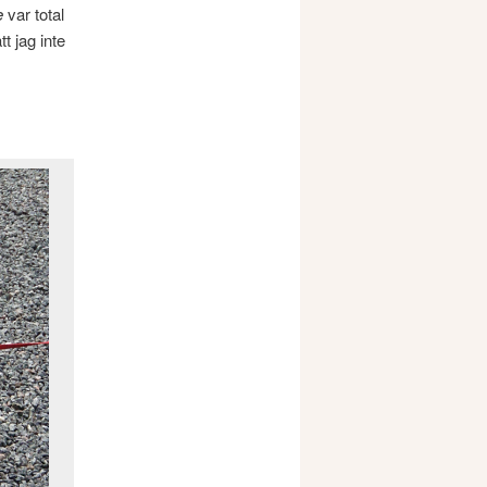
e
var total
t jag inte