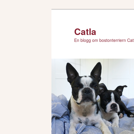
Hoppa
till
primärt
Catla
innehåll
En blogg om bostonterriern Catl