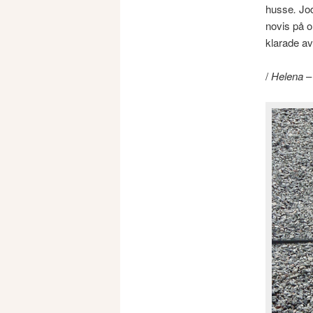
husse
.
Jod
novis på o
klarade av
/
Helena