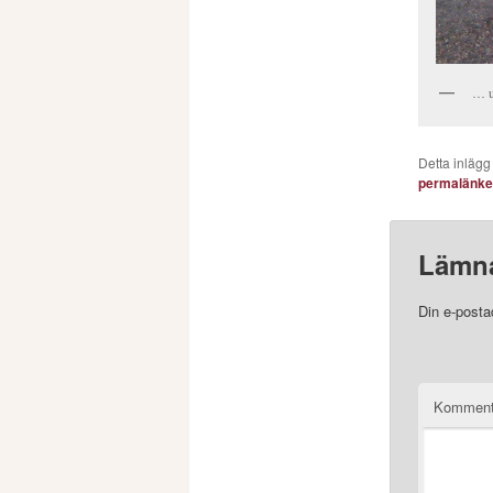
… u
Detta inlägg
permalänk
Lämna
Din e-posta
Komment