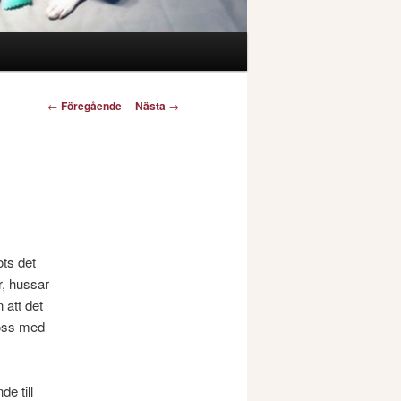
Inläggsnavigering
←
Föregående
Nästa
→
ots det
r, hussar
 att det
 oss med
e till