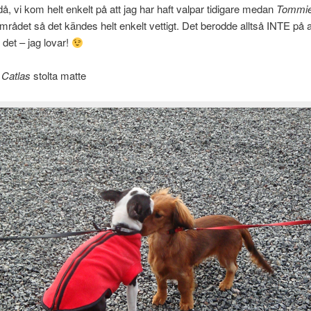
å, vi kom helt enkelt på att jag har haft valpar tidigare medan
Tommi
mrådet så det kändes helt enkelt vettigt. Det berodde alltså INTE på at
 det – jag lovar!
–
Catlas
stolta matte