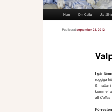
Huvudmeny
Hem
Om Catla
Utställni
Publicerat
september 28, 2012
Val
I går läm
ruggiga hö
& mattar i
kommer att
att
Catlas
f
Förresten