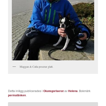
Maggan & Catla poserar glatt.
Detta inlägg publicerades i
Okategoriserat
av
Helena
. Bokmärk
permalänken
.