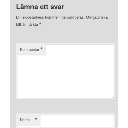
Lämna ett svar
Din e-postadress kommer inte publiceras.
Obligatoriska
*
fält är märkta
*
Kommentar
*
Namn