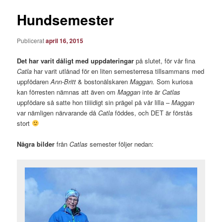
Hundsemester
Publicerat
april 16, 2015
Det har varit dåligt med uppdateringar
på slutet, för vår fina
Catla
har varit utlånad för en liten semesterresa tillsammans med
uppfödaren
Ann-Britt
& bostonälskaren
Maggan.
Som kuriosa
kan förresten nämnas att även om
Maggan
inte är
Catlas
uppfödare så satte hon tiiiidigt sin prägel på vår lilla –
Maggan
var nämligen närvarande då
Catla
föddes, och DET är förstås
stort
Några bilder
från
Catlas
semester följer nedan: