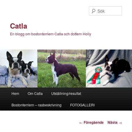
Hoppa
till
Sök
primärt
innehåll
Catla
En blogg om bostonterriern Catla och dottern Holly
Huvudmeny
Hem
Om Catla
Utställning/resultat
Bostonterriern – rasbeskrivning
FOTOGALLERI
Inläggsnavigering
←
Föregående
Nästa
→