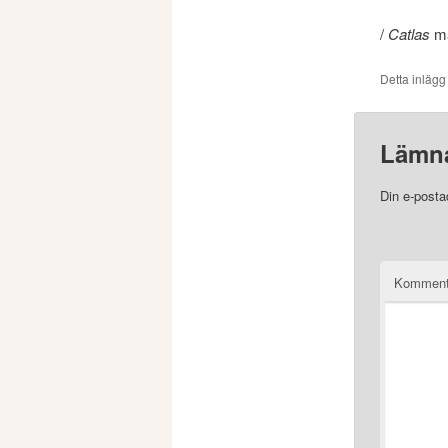
/
Catlas
ma
Detta inlägg
Lämna
Din e-posta
Komment