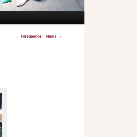
Inläggsnavigering
←
Föregående
Nästa
→