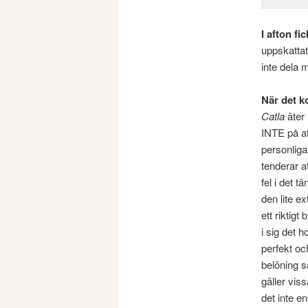
I afton fi
uppskatta
inte dela
När det k
Catla
äter 
INTE på at
personliga
tenderar a
fel i det 
den lite e
ett riktig
i sig det h
perfekt oc
belöning s
gäller vis
det inte e