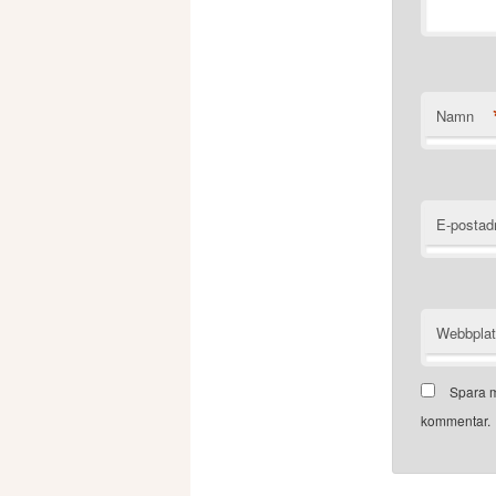
Namn
E-postad
Webbpla
Spara m
kommentar.