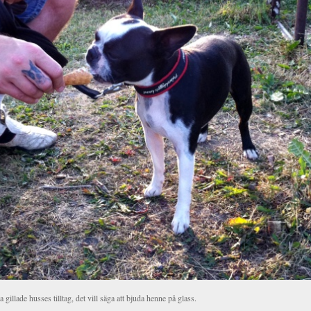
a gillade husses tilltag, det vill säga att bjuda henne på glass.