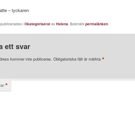
tte – tyckaren
 publicerades i
Okategoriserat
av
Helena
. Bokmärk
permalänken
.
 ett svar
*
dress kommer inte publiceras.
Obligatoriska fält är märkta
*
ar