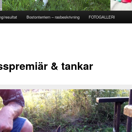
ng/resultat
Bostonterriern – rasbeskrivning
FOTOGALLERI
sspremiär & tankar