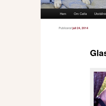
Huvudmeny
Hem
Om Catla
Utställni
Publicerat
juli 24, 2014
Gla