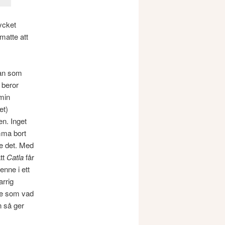
ycket
matte att
lan som
 beror
 min
et)
en. Inget
ämma bort
te det. Med
att
Catla
får
enne i ett
rrig
ite som vad
n så ger