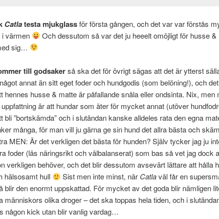
ck
Catla
testa mjukglass
för första gången, och det var var förstås m
t i värmen
Och dessutom så var det ju heeelt omöjligt för husse & 
 med sig…
ommer till godsaker
så ska det för övrigt sägas att det är ytterst säl
något annat än sitt eget foder och hundgodis (som belöning!), och det
t hennes husse & matte är påfallande snåla eller ondsinta. Nix, men
 uppfattning är att hundar som äter för mycket annat (utöver hundfodr
tt bli ”bortskämda” och i slutändan kanske alldeles rata den egna mat
tänker många, för man vill ju gärna ge sin hund det allra bästa och sk
xtra MEN: Är det verkligen det bästa för hunden? Själv tycker jag ju in
t bra foder (läs näringsrikt och välbalanserat) som bas så vet jag dock 
on verkligen behöver, och det blir dessutom avsevärt lättare att hålla h
h hälsosamt hull
Sist men inte minst, när
Catla
väl får en supersma
å blir den enormt uppskattad. För mycket av det goda blir nämligen l
sa människors olika droger – det ska toppas hela tiden, och i slutända
ns någon kick utan blir vanlig vardag…