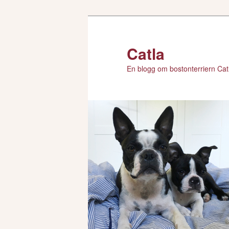
Hoppa
till
primärt
Catla
innehåll
En blogg om bostonterriern Catl