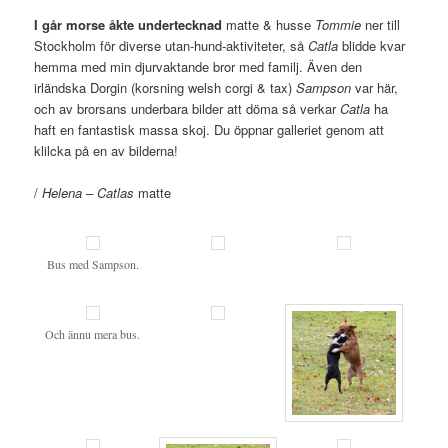
I går morse åkte undertecknad
matte & husse
Tommie
ner till
Stockholm för diverse utan-hund-aktiviteter, så
Catla
blidde kvar
hemma med min djurvaktande bror med familj. Även den
irländska Dorgin (korsning welsh corgi & tax)
Sampson
var här,
och av brorsans underbara bilder att döma så verkar
Catla
ha
haft en fantastisk massa skoj. Du öppnar galleriet genom att
klilcka på en av bilderna!
/
Helena – Catlas
matte
Bus med Sampson.
Och ännu mera bus.