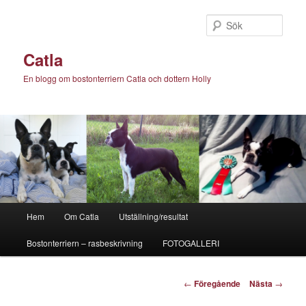
Hoppa
till
Sök
primärt
innehåll
Catla
En blogg om bostonterriern Catla och dottern Holly
Huvudmeny
Hem
Om Catla
Utställning/resultat
Bostonterriern – rasbeskrivning
FOTOGALLERI
Inläggsnavigering
←
Föregående
Nästa
→