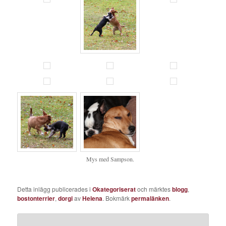
Mys med Sampson.
Detta inlägg publicerades i
Okategoriserat
och märktes
blogg
,
bostonterrier
,
dorgi
av
Helena
. Bokmärk
permalänken
.