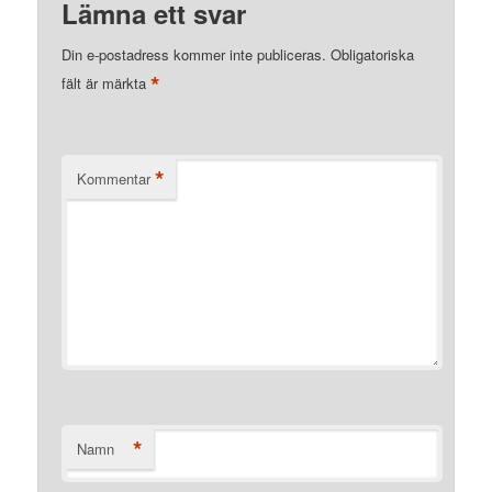
Lämna ett svar
Din e-postadress kommer inte publiceras.
Obligatoriska
*
fält är märkta
*
Kommentar
*
Namn