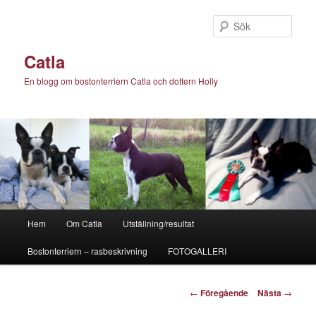
Hoppa
till
Sök
primärt
innehåll
Catla
En blogg om bostonterriern Catla och dottern Holly
Huvudmeny
Hem
Om Catla
Utställning/resultat
Bostonterriern – rasbeskrivning
FOTOGALLERI
Inläggsnavigering
←
Föregående
Nästa
→