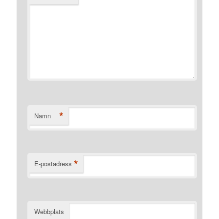
*
Namn
*
E-postadress
Webbplats