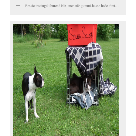
Bessie instängd i buren? Nix, men när gummi-husse hade tömt…