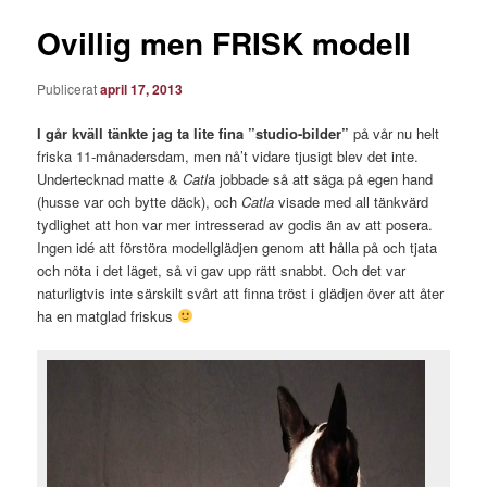
Ovillig men FRISK modell
Publicerat
april 17, 2013
I går kväll tänkte jag ta lite fina ”studio-bilder”
på vår nu helt
friska 11-månadersdam, men nå’t vidare tjusigt blev det inte.
Undertecknad matte &
Catl
a jobbade så att säga på egen hand
(husse var och bytte däck), och
Catla
visade med all tänkvärd
tydlighet att hon var mer intresserad av godis än av att posera.
Ingen idé att förstöra modellglädjen genom att hålla på och tjata
och nöta i det läget, så vi gav upp rätt snabbt. Och det var
naturligtvis inte särskilt svårt att finna tröst i glädjen över att åter
ha en matglad friskus