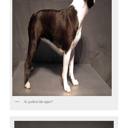
Är godiset där uppe?!