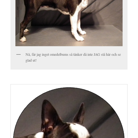
Nä, får jag inget omedelbums så tänker då inte JAG stå här och se
glad ut!