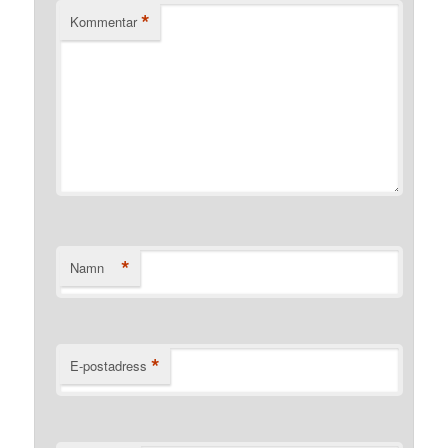
*
Kommentar
*
Namn
*
E-postadress