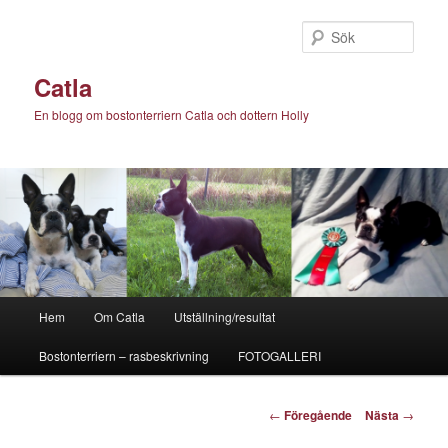
Hoppa
till
Sök
primärt
innehåll
Catla
En blogg om bostonterriern Catla och dottern Holly
Huvudmeny
Hem
Om Catla
Utställning/resultat
Bostonterriern – rasbeskrivning
FOTOGALLERI
Inläggsnavigering
←
Föregående
Nästa
→