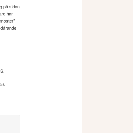
g på sidan
are har
moster”
bedårande
.S.
ärk