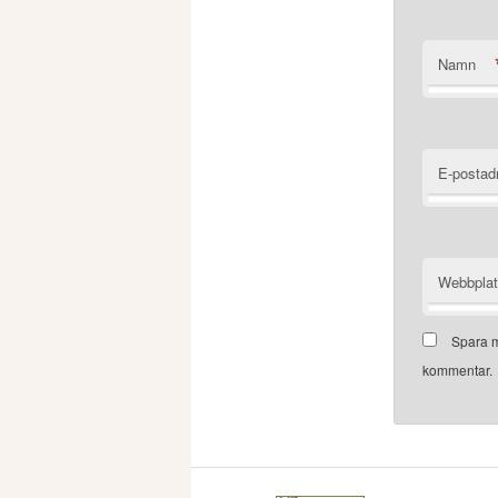
Namn
E-postad
Webbpla
Spara m
kommentar.