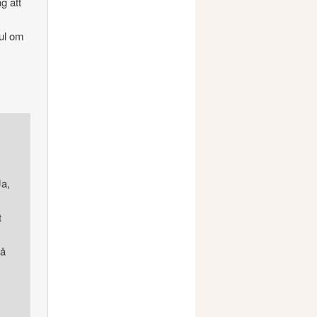
g att
.
ul om
a,
t
så