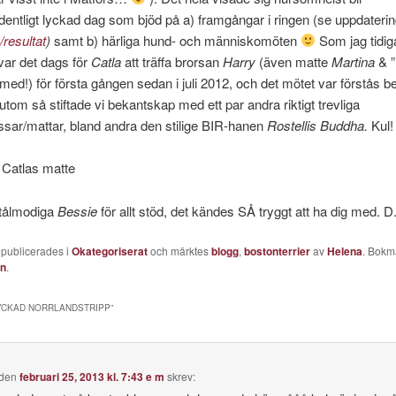
entligt lyckad dag som bjöd på a) framgångar i ringen (se uppdaterin
/resultat
)
samt b) härliga hund- och människomöten
Som jag tidig
var det dags för
Catla
att träffa brorsan
Harry
(även matte
Martina
& ”
med!) för första gången sedan i juli 2012, och det mötet var förstås 
utom så stiftade vi bekantskap med ett par andra riktigt trevliga
sar/mattar, bland andra den stilige BIR-hanen
Rostellis Buddha.
Kul!
 Catlas matte
 tålmodiga
Bessie
för allt stöd, det kändes SÅ tryggt att ha dig med. D
 publicerades i
Okategoriserat
och märktes
blogg
,
bostonterrier
av
Helena
. Bokm
en
.
YCKAD NORRLANDSTRIPP
”
den
februari 25, 2013 kl. 7:43 e m
skrev: