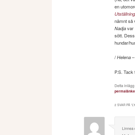
en utomord
Utställning
nämnt så 
Nadja
var 
sött. Dess
hundar/hus
/
Helena
–
P.S. Tack
Detta inlägg
permalänk
2 SVAR PÅ ”
L
Linnea