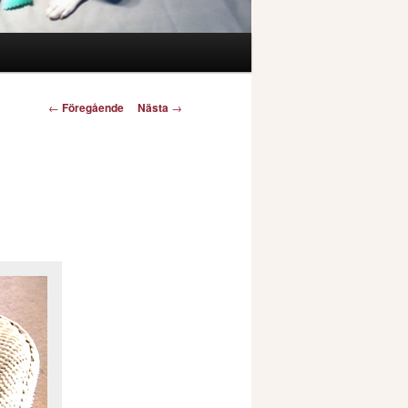
Inläggsnavigering
←
Föregående
Nästa
→