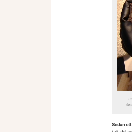
I Su
den
Sedan ett
(nä, det v