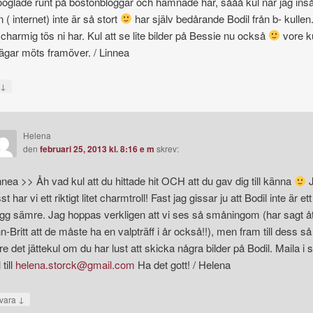
ooglade runt på bostonbloggar och hamnade här, sååå kul när jag inså
 ( internet) inte är så stort
har själv bedårande Bodil från b- kullen
 charmig tös ni har. Kul att se lite bilder på Bessie nu också
vore k
ägar möts framöver. / Linnea
↓
a
Helena
den
februari 25, 2013 kl. 8:16 e m
skrev:
nnea >> Åh vad kul att du hittade hit OCH att du gav dig till känna
J
st har vi ett riktigt litet charmtroll! Fast jag gissar ju att Bodil inte är ett
gg sämre. Jag hoppas verkligen att vi ses så småningom (har sagt å
n-Britt att de måste ha en valpträff i år också!!), men fram till dess så
re det jättekul om du har lust att skicka några bilder på Bodil. Maila i 
 till
helena.storck@gmail.com
Ha det gott! / Helena
↓
vara