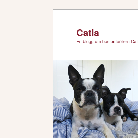
Hoppa
till
primärt
Catla
innehåll
En blogg om bostonterriern Catl