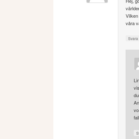
Hej, g
världen
Vilken
våra v
Svar
Li
vis
du
An
vo
fall
S