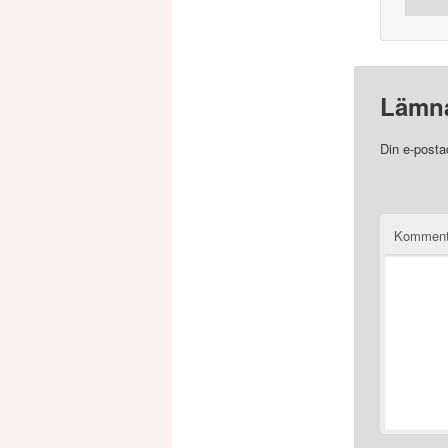
Lämna
Din e-posta
Komment