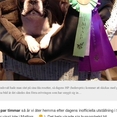
ndsvall hade man slut på sina lila rosetter, så dagens HP (hederspris) kommer att skickas med 
na bild är det således den förra erövringen som har smygit sig in…
 par timmar
så är vi åter hemma efter dagens inofficiella utställning i
ar visst inte i Matfors…
). Det hela visade sig hursomhelst bli