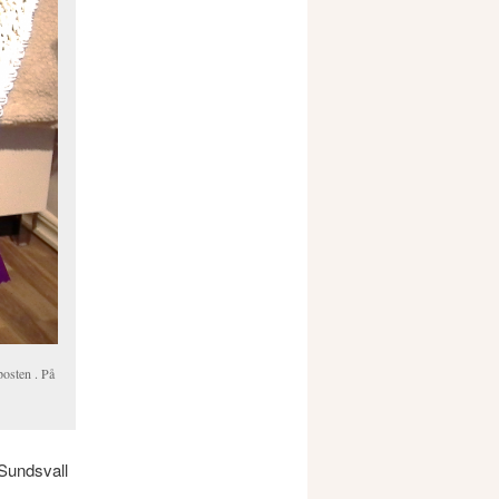
posten . På
 Sundsvall