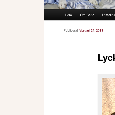
Huvudmeny
Hem
Om Catla
Utställni
Publicerat
februari 24, 2013
Lyc