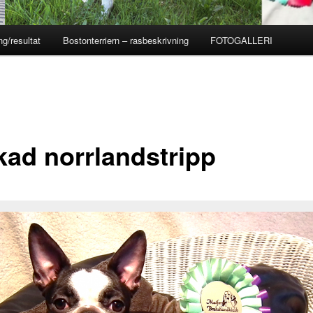
ng/resultat
Bostonterriern – rasbeskrivning
FOTOGALLERI
kad norrlandstripp