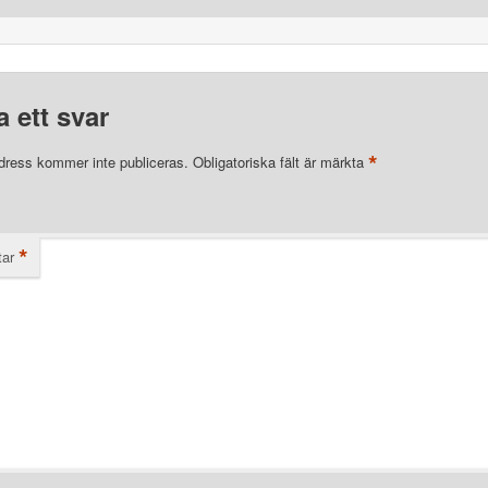
 ett svar
*
dress kommer inte publiceras.
Obligatoriska fält är märkta
*
ar