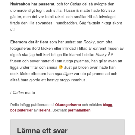
Nyårsafton har passerat
, och för
Catlas
del så avlöpte den
utomordentligt lugnt och stilla. Husse & matte hade förvisso
gäster, men det var totalt raket- och smällarfritt så tolvslaget
firade den lilla sovandes i hundbädden. Såg faktiskt riktigt skönt
ut!
Eftersom det är flera
som har undrat om
Rocky
, som ofta
fotograferas iförd täcken eller inlindad i filtar, är extremt frusen av
sig så ska jag helt kort bringa lite klarhet i detta:
Rocky
ÄR
frusen och sover nattetid i sin rutiga pyjamas, han gillar även att
ligga under filtar och snusa
Just på bilden ovan hade han
dock täcke eftersom han
egentligen
var ute på promenad och
alltså bara gjorde ett hastigt stopp inomhus.
/
Catlas
matte
Detta inlägg publicerades i
Okategoriserat
och märktes
blogg
,
bostonterrier
av
Helena
. Bokmärk
permalänken
.
Lämna ett svar