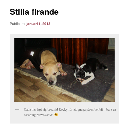
Stilla firande
Publicerat
januari 1, 2013
Catla har lagt sig bredvid Rocky för att gnaga på en benbit – bara en
aaaaning provokativt!