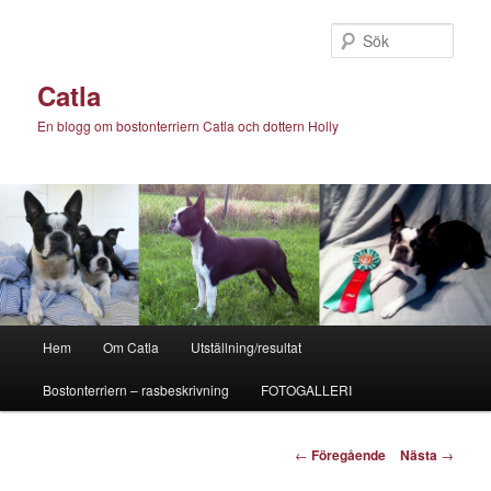
Hoppa
till
Sök
primärt
innehåll
Catla
En blogg om bostonterriern Catla och dottern Holly
Huvudmeny
Hem
Om Catla
Utställning/resultat
Bostonterriern – rasbeskrivning
FOTOGALLERI
Inläggsnavigering
←
Föregående
Nästa
→