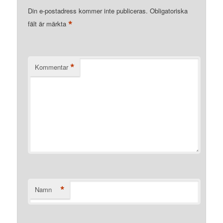
Din e-postadress kommer inte publiceras.
Obligatoriska
*
fält är märkta
*
Kommentar
*
Namn