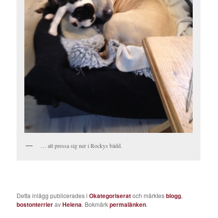
… att pressa sig ner i Rockys bädd.
Detta inlägg publicerades i
Okategoriserat
och märktes
blogg
,
bostonterrier
av
Helena
. Bokmärk
permalänken
.