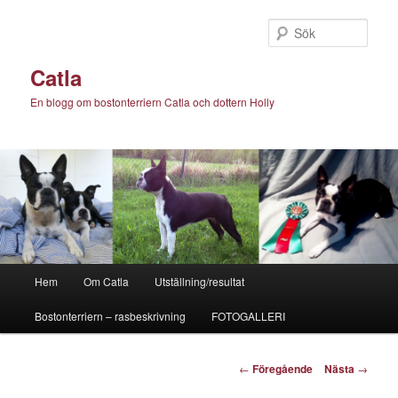
Hoppa
till
Sök
primärt
innehåll
Catla
En blogg om bostonterriern Catla och dottern Holly
Huvudmeny
Hem
Om Catla
Utställning/resultat
Bostonterriern – rasbeskrivning
FOTOGALLERI
Inläggsnavigering
←
Föregående
Nästa
→