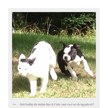
Helt fredlig lek mellan Bus & Catla, men visst ser de taggade ut?!