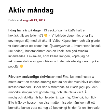
Aktiv måndag
Publicerat
augusti 13, 2012
I dag har vår på dagen
13 veckor gamla
Catla
haft en
hektisk tillvaro (eller nå’t
). Vi började dagen (jo, efter lite
sovmorgon då) med att åka till Valbo Köpcentrum och där gjorde
vi bland annat ett besök hos
Djurmagazinet
= leversnittar, leksak
(se nedan), hundtandkräm och en käck liten godisväska
inhandlades. Leksaken, som kallas kongen, köpte jag på
rekommendation av granntösen och den visade sig vara mycket
populär
Förutom sedvanliga aktiviteter
med
Bus
, kel med husse &
matte samt en massa smarrig mat så har det även blivit en skön
kvällspromenad. Under den sistnämnda så kilade jag upp i den
mööörka skogen och gömde mig, och lilla
Catla
var SÅ
modig och duktig när hon letade rätt på mig, Okej då, hon fick
liiite hjälp av husse – en viss matte missade nämligen att ett
krondike kunde vara ett nog så besvärligt hinder för en liten valp.