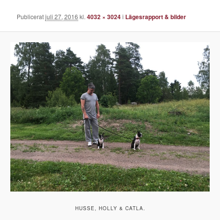
Publicerat
juli 27, 2016
kl.
4032 × 3024
i
Lägesrapport & bilder
HUSSE, HOLLY & CATLA.