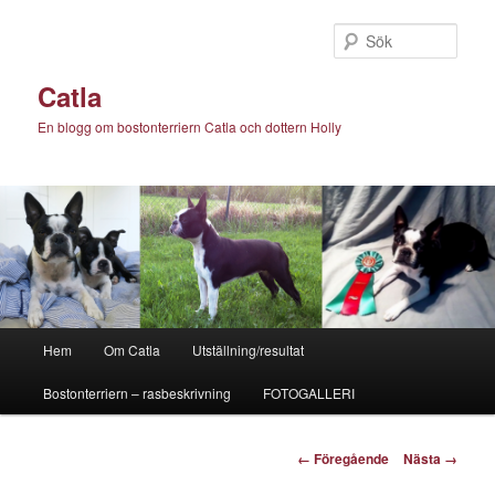
Hoppa
till
Sök
primärt
innehåll
Catla
En blogg om bostonterriern Catla och dottern Holly
Huvudmeny
Hem
Om Catla
Utställning/resultat
Bostonterriern – rasbeskrivning
FOTOGALLERI
Bildnavigering
← Föregående
Nästa →