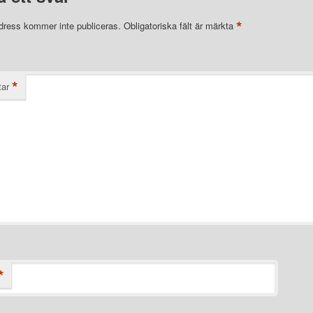
*
dress kommer inte publiceras.
Obligatoriska fält är märkta
*
ar
*