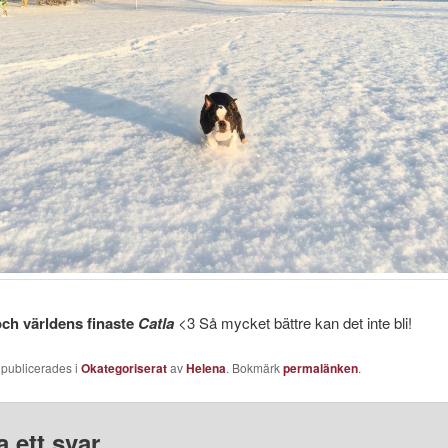
och världens finaste
Catla
<3 Så mycket bättre kan det inte bli!
 publicerades i
Okategoriserat
av
Helena
. Bokmärk
permalänken
.
 ett svar