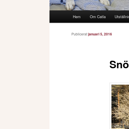
Huvudmeny
Hem
Om Catla
Utställni
Publicerat
januari 5, 2016
Snö