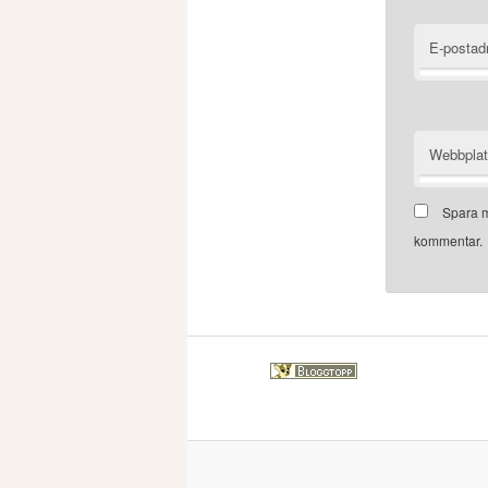
E-postad
Webbpla
Spara m
kommentar.