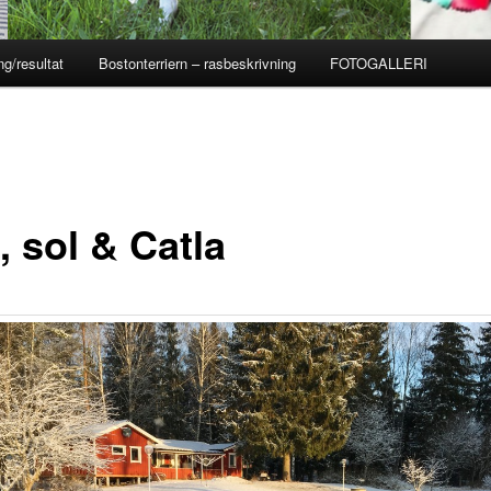
ng/resultat
Bostonterriern – rasbeskrivning
FOTOGALLERI
, sol & Catla