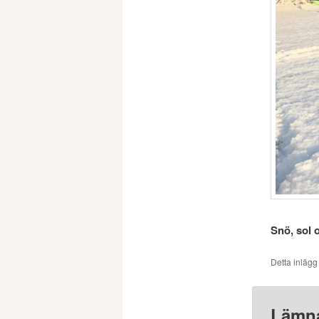
Snö, sol 
Detta inlägg
Lämna