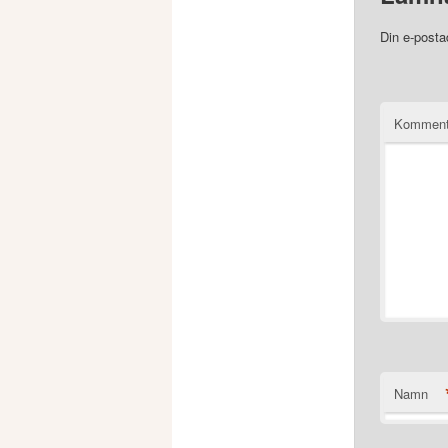
Din e-posta
Komment
Namn