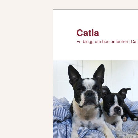
Hoppa
till
primärt
Catla
innehåll
En blogg om bostonterriern Catl