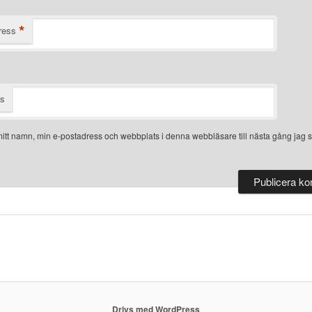
*
ress
ts
itt namn, min e-postadress och webbplats i denna webbläsare till nästa gång jag s
Drivs med WordPress