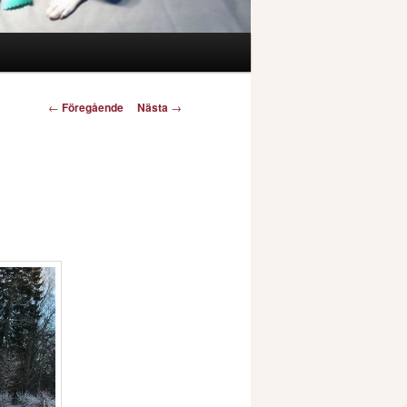
Inläggsnavigering
←
Föregående
Nästa
→