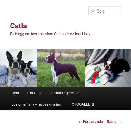
Hoppa
till
Sök
primärt
innehåll
Catla
En blogg om bostonterriern Catla och dottern Holly
Huvudmeny
Hem
Om Catla
Utställning/resultat
Bostonterriern – rasbeskrivning
FOTOGALLERI
Inläggsnavigering
←
Föregående
Nästa
→