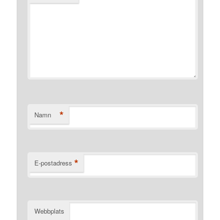
*
Namn
*
E-postadress
Webbplats