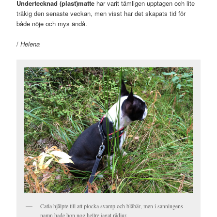
Undertecknad (plast)matte
har varit tämligen upptagen och lite
tråkig den senaste veckan, men visst har det skapats tid för
både nöje och mys ändå.
/
Helena
Catla hjälpte till att plocka svamp och blåbär, men i sanningens
namn hade hon nog hellre jagat rådjur.