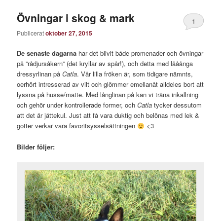
Övningar i skog & mark
1
Publicerat
oktober 27, 2015
De senaste dagarna
har det blivit både promenader och övningar
på ”rådjursåkern” (det kryllar av spår!), och detta med lååånga
dressyrlinan på
Catla
. Vår lilla fröken är, som tidigare nämnts,
oerhört intresserad av vilt och glömmer emellanåt alldeles bort att
lyssna på husse/matte. Med långlinan på kan vi träna inkallning
och gehör under kontrollerade former, och
Catla
tycker dessutom
att det är jättekul. Just att få vara duktig och belönas med lek &
gotter verkar vara favoritsysselsättningen
<3
Bilder följer: