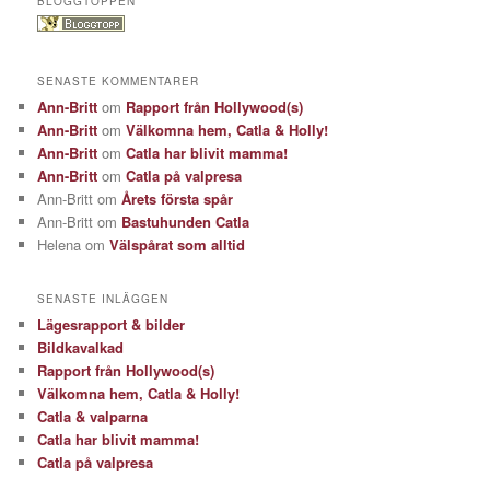
BLOGGTOPPEN
SENASTE KOMMENTARER
Ann-Britt
om
Rapport från Hollywood(s)
Ann-Britt
om
Välkomna hem, Catla & Holly!
Ann-Britt
om
Catla har blivit mamma!
Ann-Britt
om
Catla på valpresa
Ann-Britt
om
Årets första spår
Ann-Britt
om
Bastuhunden Catla
Helena
om
Välspårat som alltid
SENASTE INLÄGGEN
Lägesrapport & bilder
Bildkavalkad
Rapport från Hollywood(s)
Välkomna hem, Catla & Holly!
Catla & valparna
Catla har blivit mamma!
Catla på valpresa