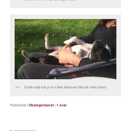
Så här nöjd och go är Catlas lillasyster Ella när solen skiner.
Publicerat i
Okategoriserat
|
1
svar