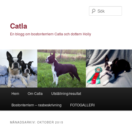
Hoppa
Hoppa
till
till
Sök
primärt
sekundärt
innehåll
innehåll
Catla
En blogg om bostonterriern Catla och dottern Holly
Huvudmeny
Hem
Om Catla
Utställning/resultat
Bostonterriern – rasbeskrivning
FOTOGALLERI
MÅNADSARKIV:
OKTOBER 2015