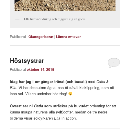
Ella har varit duktig och tuggar i sig en godis.
Publicerat i
Okategoriserat
|
Lämna ett svar
Höstsystrar
1
Publicerat
oktober 14, 2015
Idag har jag i omgångar tränat (och busat!)
med
Catla &
Ella.
Vi har dessutom ägnat oss åt såväl kloklippning, som att
lapa sol. Vilken underbar höstdag!
Överst ser ni
Catla
som sträcker på huvudet
ordentligt för att
kunna insupa naturens alla (vilt)dofter, medan de tre nedre
bilderna visar soldyrkaren
Ella
in action.