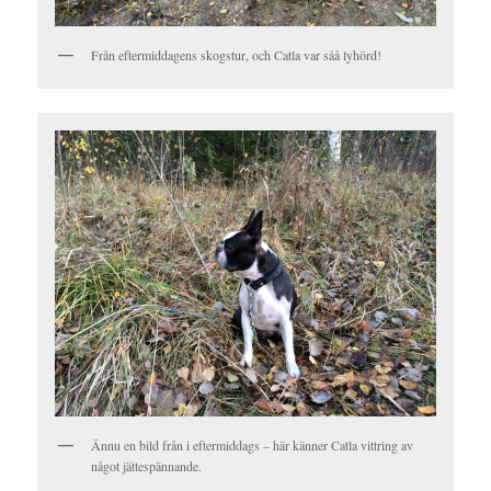
Från eftermiddagens skogstur, och Catla var såå lyhörd!
Ännu en bild från i eftermiddags – här känner Catla vittring av
något jättespännande.