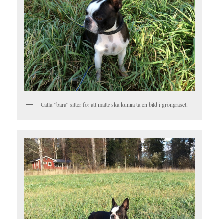
Catla ”bara” sitter för att matte ska kunna ta en bild i gröngräset.