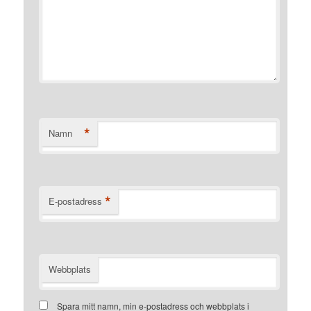
*
Namn
*
E-postadress
Webbplats
Spara mitt namn, min e-postadress och webbplats i