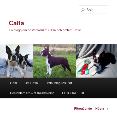
Hoppa
till
Sök
primärt
innehåll
Catla
En blogg om bostonterriern Catla och dottern Holly
Huvudmeny
Hem
Om Catla
Utställning/resultat
Bostonterriern – rasbeskrivning
FOTOGALLERI
Inläggsnavigering
←
Föregående
Nästa
→