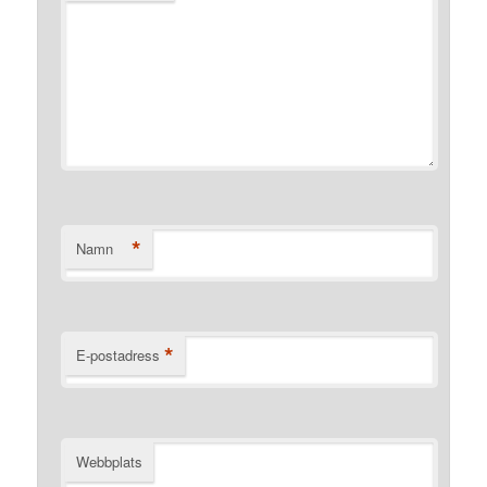
*
Namn
*
E-postadress
Webbplats