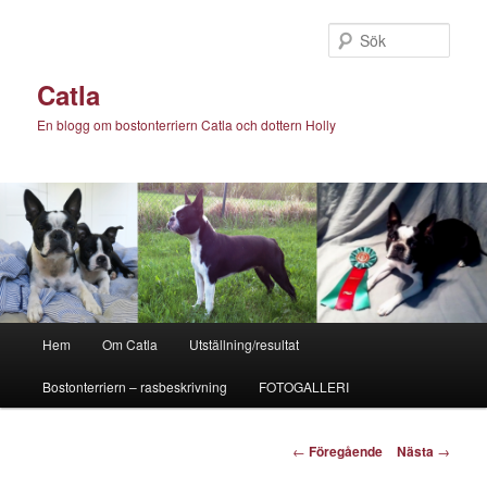
Hoppa
till
Sök
primärt
innehåll
Catla
En blogg om bostonterriern Catla och dottern Holly
Huvudmeny
Hem
Om Catla
Utställning/resultat
Bostonterriern – rasbeskrivning
FOTOGALLERI
Inläggsnavigering
←
Föregående
Nästa
→