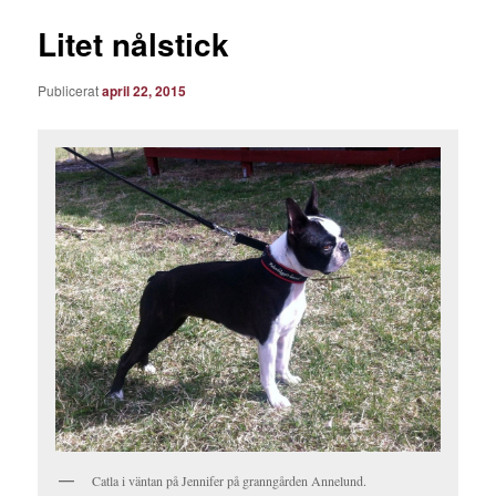
Litet nålstick
Publicerat
april 22, 2015
Catla i väntan på Jennifer på granngården Annelund.