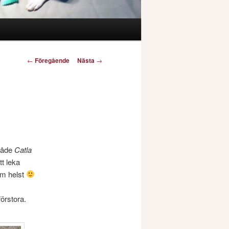
Inläggsnavigering
←
Föregående
Nästa
→
 både
Catla
t leka
om helst
förstora.