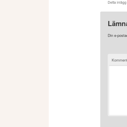
Detta inlägg
Lämna
Din e-posta
Komment