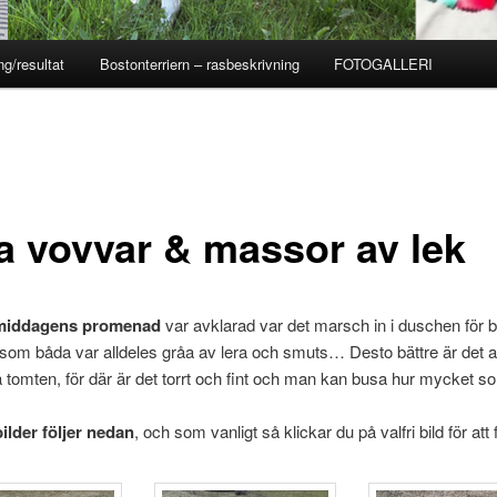
ng/resultat
Bostonterriern – rasbeskrivning
FOTOGALLERI
a vovvar & massor av lek
rmiddagens promenad
var avklarad var det marsch in i duschen för
som båda var alldeles gråa av lera och smuts… Desto bättre är det at
omten, för där är det torrt och fint och man kan busa hur mycket s
bilder följer nedan
, och som vanligt så klickar du på valfri bild för att 