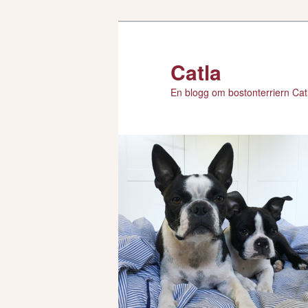
Hoppa
till
primärt
Catla
innehåll
En blogg om bostonterriern Catl