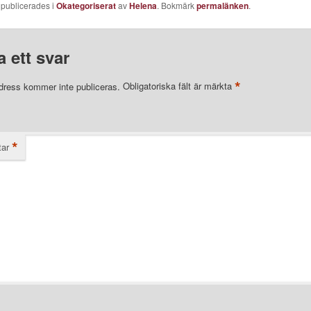
 publicerades i
Okategoriserat
av
Helena
. Bokmärk
permalänken
.
 ett svar
*
dress kommer inte publiceras.
Obligatoriska fält är märkta
*
ar