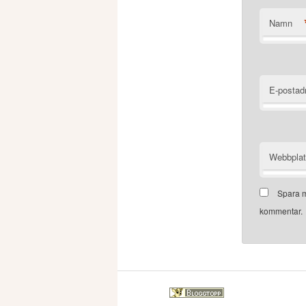
Namn
E-postad
Webbpla
Spara m
kommentar.