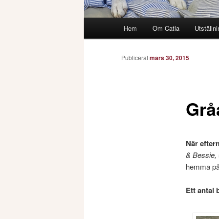
Huvudmeny
Hem
Om Catla
Utställni
Publicerat
mars 30, 2015
Grå
När efte
& Bessie,
hemma på t
Ett antal 