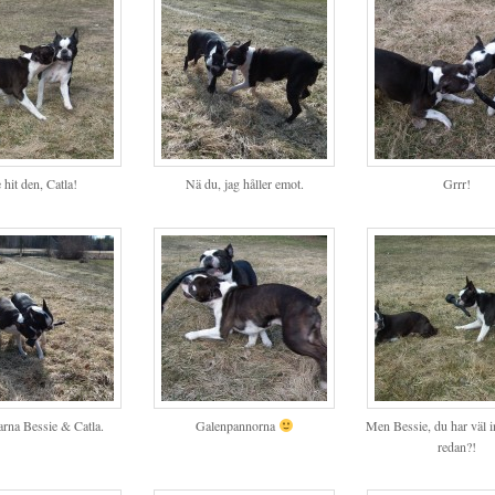
 hit den, Catla!
Nä du, jag håller emot.
Grrr!
arna Bessie & Catla.
Galenpannorna
Men Bessie, du har väl in
redan?!