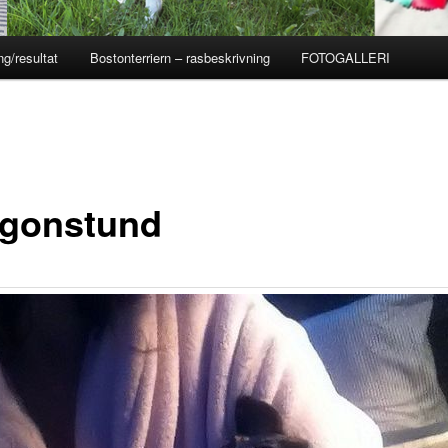
ng/resultat
Bostonterriern – rasbeskrivning
FOTOGALLERI
gonstund