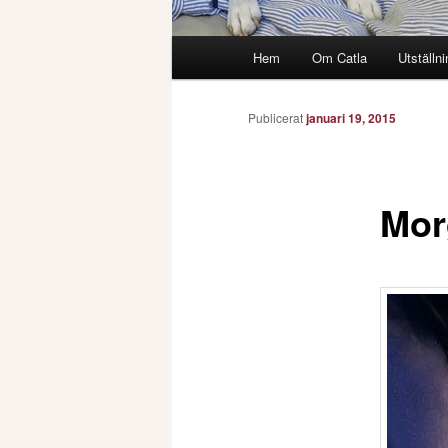
Huvudmeny
Hem
Om Catla
Utställni
Publicerat
januari 19, 2015
Mor