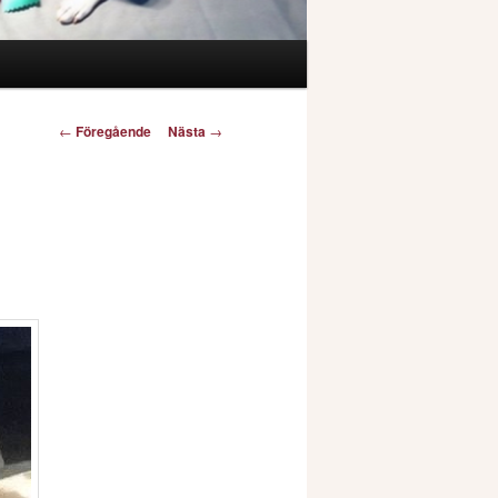
Inläggsnavigering
←
Föregående
Nästa
→