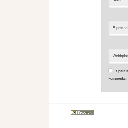
E-postad
Webbpla
Spara m
kommentar.