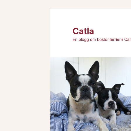
Hoppa
till
primärt
Catla
innehåll
En blogg om bostonterriern Catl