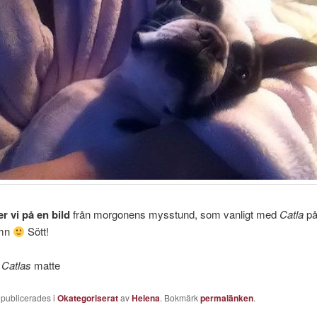
r vi på en bild
från morgonens mysstund, som vanligt med
Catla
på
amn
Sött!
 Catlas
matte
 publicerades i
Okategoriserat
av
Helena
. Bokmärk
permalänken
.