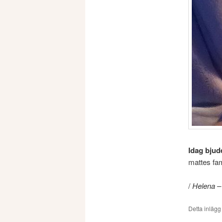
Idag bjude
mattes f
/
Helena –
Detta inlägg