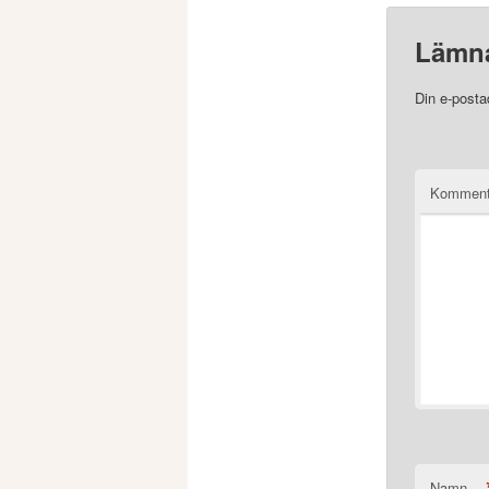
Lämna
Din e-posta
Komment
Namn