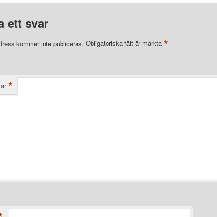
 ett svar
*
dress kommer inte publiceras.
Obligatoriska fält är märkta
*
ar
*