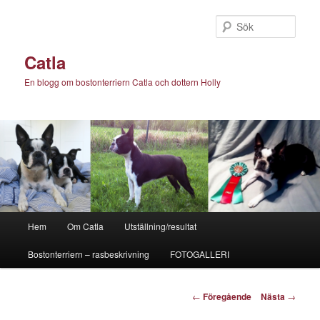
Hoppa
till
Sök
primärt
innehåll
Catla
En blogg om bostonterriern Catla och dottern Holly
Huvudmeny
Hem
Om Catla
Utställning/resultat
Bostonterriern – rasbeskrivning
FOTOGALLERI
Inläggsnavigering
←
Föregående
Nästa
→