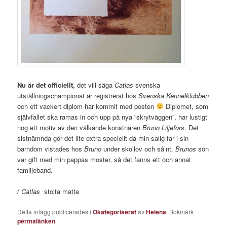
Nu är det officiellt,
det vill säga
Catlas
svenska
utställningschampionat är registrerat hos
Svenska Kennelklubben
och ett vackert diplom har kommit med posten
Diplomet, som
självfallet ska ramas in och upp på nya ”skrytväggen”, har lustigt
nog ett motiv av den välkände konstnären
Bruno Liljefors
. Det
sistnämnda gör det lite extra speciellt då min salig far i sin
barndom vistades hos
Bruno
under skollov och så’nt.
Brunos
son
var gift med min pappas moster, så det fanns ett och annat
familjeband.
/
Catlas
stolta matte
Detta inlägg publicerades i
Okategoriserat
av
Helena
. Bokmärk
permalänken
.