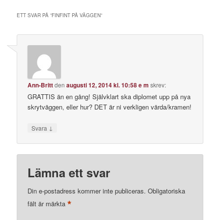
ETT SVAR PÅ ”
FINFINT PÅ VÄGGEN
”
Ann-Britt
den
augusti 12, 2014 kl. 10:58 e m
skrev:
GRATTIS än en gång! Självklart ska diplomet upp på nya
skrytväggen, eller hur? DET är ni verkligen värda/kramen!
↓
Svara
Lämna ett svar
Din e-postadress kommer inte publiceras.
Obligatoriska
*
fält är märkta