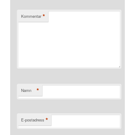
*
Kommentar
*
Namn
*
E-postadress