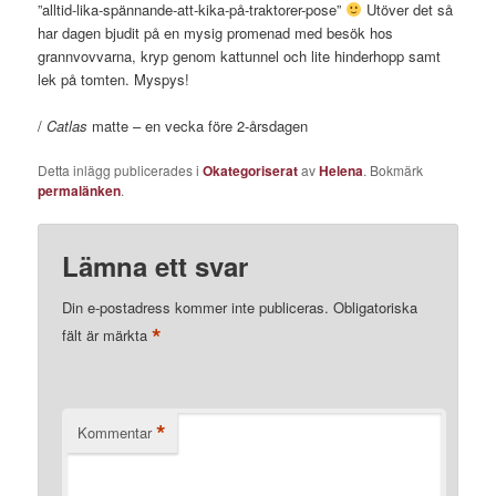
”alltid-lika-spännande-att-kika-på-traktorer-pose”
Utöver det så
har dagen bjudit på en mysig promenad med besök hos
grannvovvarna, kryp genom kattunnel och lite hinderhopp samt
lek på tomten. Myspys!
/
Catlas
matte – en vecka före 2-årsdagen
Detta inlägg publicerades i
Okategoriserat
av
Helena
. Bokmärk
permalänken
.
Lämna ett svar
Din e-postadress kommer inte publiceras.
Obligatoriska
*
fält är märkta
*
Kommentar