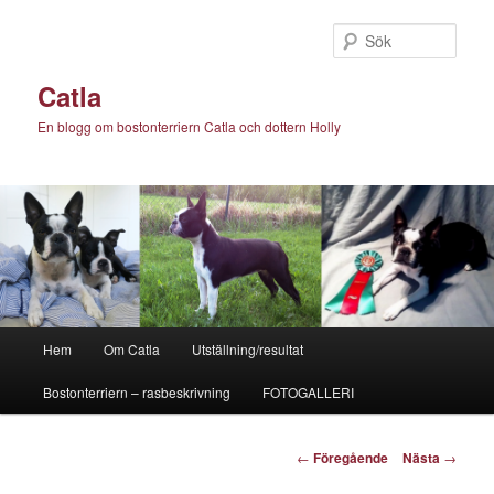
Hoppa
till
Sök
primärt
innehåll
Catla
En blogg om bostonterriern Catla och dottern Holly
Huvudmeny
Hem
Om Catla
Utställning/resultat
Bostonterriern – rasbeskrivning
FOTOGALLERI
Inläggsnavigering
←
Föregående
Nästa
→