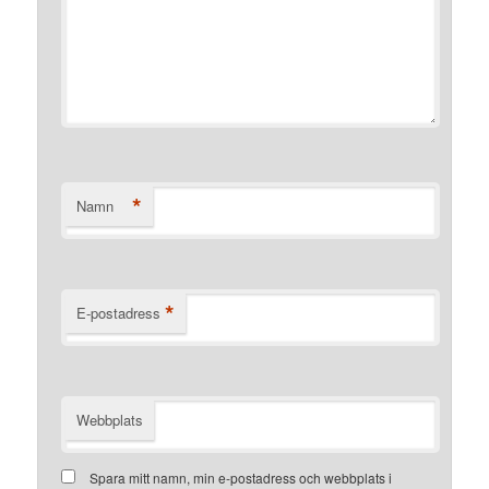
*
Namn
*
E-postadress
Webbplats
Spara mitt namn, min e-postadress och webbplats i