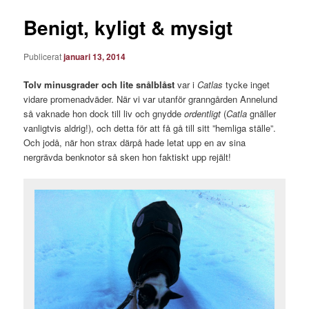
Benigt, kyligt & mysigt
Publicerat
januari 13, 2014
Tolv minusgrader och lite snålblåst
var i
Catlas
tycke inget
vidare promenadväder. När vi var utanför granngården Annelund
så vaknade hon dock till liv och gnydde
ordentligt
(
Catla
gnäller
vanligtvis aldrig!), och detta för att få gå till sitt ”hemliga ställe”.
Och jodå, när hon strax därpå hade letat upp en av sina
nergrävda benknotor så sken hon faktiskt upp rejält!