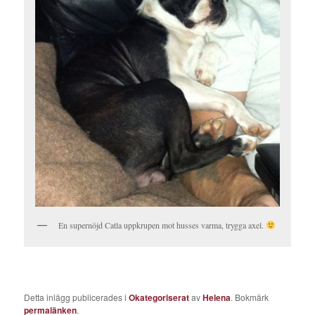
En supernöjd Catla uppkrupen mot husses varma, trygga axel.
Detta inlägg publicerades i
Okategoriserat
av
Helena
. Bokmärk
permalänken
.