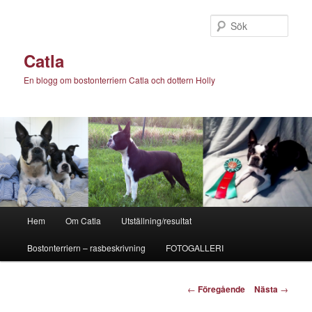
Hoppa
till
Sök
primärt
innehåll
Catla
En blogg om bostonterriern Catla och dottern Holly
Huvudmeny
Hem
Om Catla
Utställning/resultat
Bostonterriern – rasbeskrivning
FOTOGALLERI
Inläggsnavigering
←
Föregående
Nästa
→