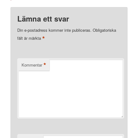
Lämna ett svar
Din e-postadress kommer inte publiceras.
Obligatoriska
*
fält är märkta
*
Kommentar