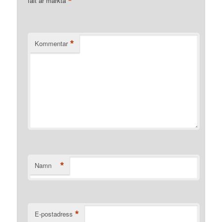
*
fält är märkta
*
Kommentar
*
Namn
*
E-postadress