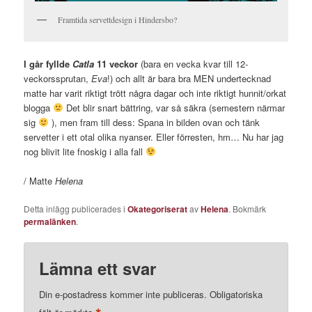
Framtida servettdesign i Hindersbo?
I går fyllde
Catla
11 veckor
(bara en vecka kvar till 12-
veckorssprutan,
Eva
!) och allt är bara bra MEN undertecknad
matte har varit riktigt trött några dagar och inte riktigt hunnit/orkat
blogga
Det blir snart bättring, var så säkra (semestern närmar
sig
), men fram till dess: Spana in bilden ovan och tänk
servetter i ett otal olika nyanser. Eller förresten, hm… Nu har jag
nog blivit lite fnoskig i alla fall
/ Matte
Helena
Detta inlägg publicerades i
Okategoriserat
av
Helena
. Bokmärk
permalänken
.
Lämna ett svar
Din e-postadress kommer inte publiceras.
Obligatoriska