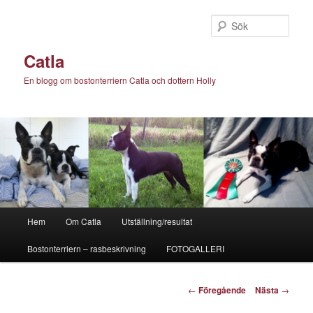
Hoppa
till
Sök
primärt
innehåll
Catla
En blogg om bostonterriern Catla och dottern Holly
Huvudmeny
Hem
Om Catla
Utställning/resultat
Bostonterriern – rasbeskrivning
FOTOGALLERI
Inläggsnavigering
←
Föregående
Nästa
→