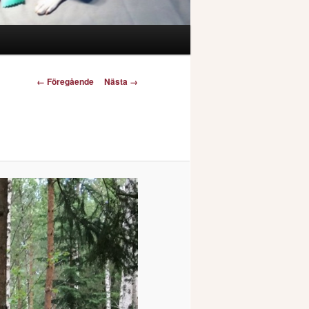
Bildnavigering
← Föregående
Nästa →