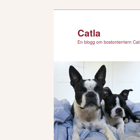
Hoppa
till
primärt
Catla
innehåll
En blogg om bostonterriern Catl