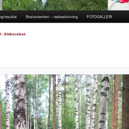
ng/resultat
Bostonterriern – rasbeskrivning
FOTOGALLERI
3
i
Bildkavalkad