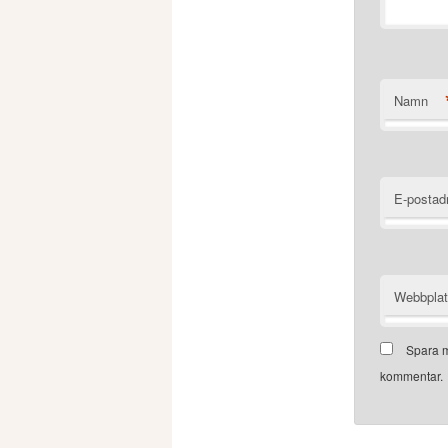
Namn
E-postad
Webbpla
Spara m
kommentar.