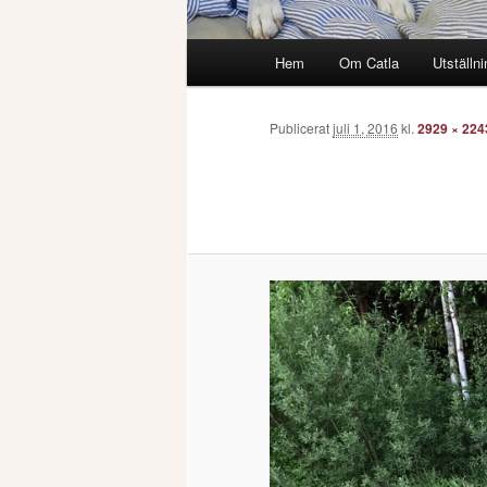
Huvudmeny
Hem
Om Catla
Utställni
Publicerat
juli 1, 2016
kl.
2929 × 224