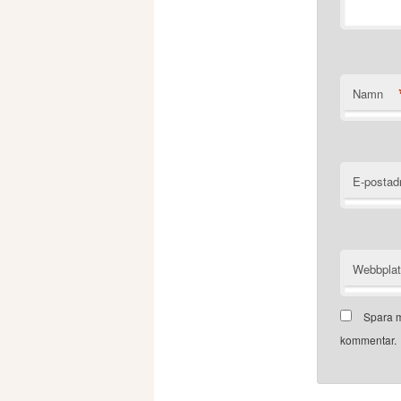
Namn
E-postad
Webbpla
Spara m
kommentar.