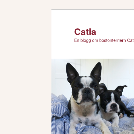
Hoppa
till
primärt
Catla
innehåll
En blogg om bostonterriern Catl