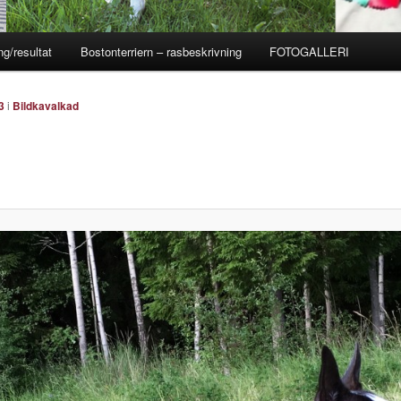
ng/resultat
Bostonterriern – rasbeskrivning
FOTOGALLERI
3
i
Bildkavalkad